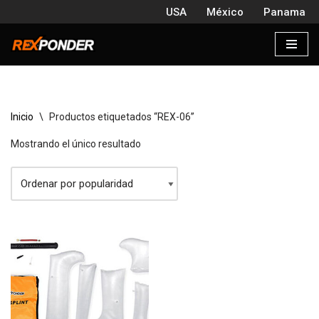
USA
México
Panama
Saltar
al
contenido
Inicio
\
Productos etiquetados “REX-06”
Mostrando el único resultado