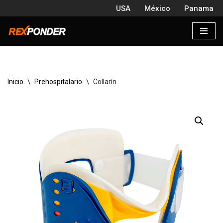
USA
México
Panama
Saltar
al
contenido
Inicio
\
Prehospitalario
\
Collarín