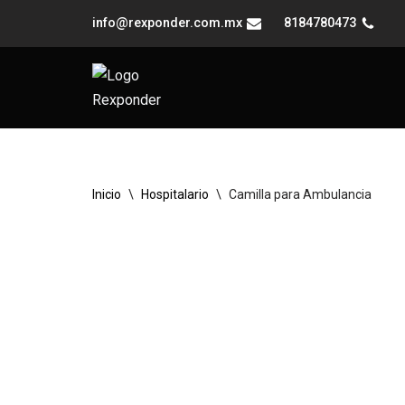
info@rexponder.com.mx
8184780473
Saltar
al
contenido
Inicio
\
Hospitalario
\
Camilla para Ambulancia