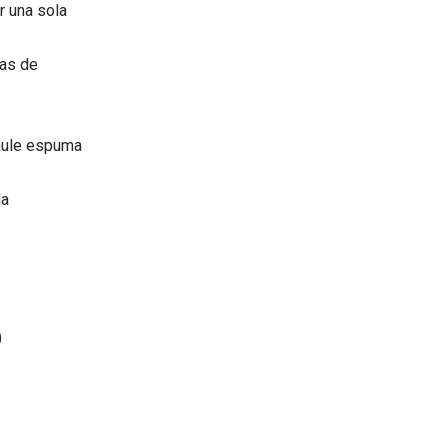
r una sola
las de
hule espuma
la
)