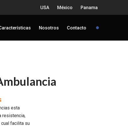
USA
México
Panama
Características
Nosotros
Contacto
 Ambulancia
S
ncias esta
a resistencia,
cual facilita su